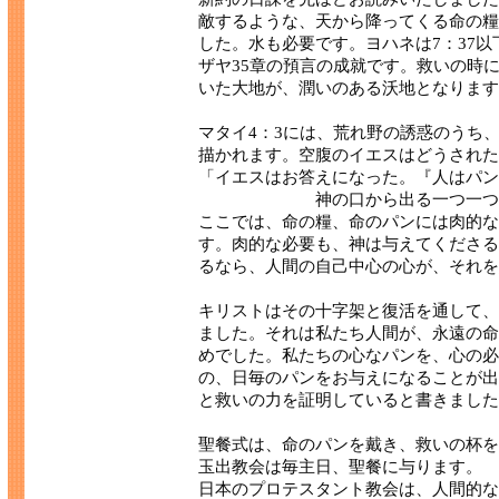
敵するような、天から降ってくる命の糧
した。水も必要です。ヨハネは7：37
ザヤ35章の預言の成就です。救いの時
いた大地が、潤いのある沃地となります
マタイ4：3には、荒れ野の誘惑のうち
描かれます。空腹のイエスはどうされた
「イエスはお答えになった。『人はパン
神の口から出る一つ一つの言葉
ここでは、命の糧、命のパンには肉的な
す。肉的な必要も、神は与えてくださる
るなら、人間の自己中心の心が、それを
キリストはその十字架と復活を通して、
ました。それは私たち人間が、永遠の命
めでした。私たちの心なパンを、心の必
の、日毎のパンをお与えになることが出
と救いの力を証明していると書きました
聖餐式は、命のパンを戴き、救いの杯を
玉出教会は毎主日、聖餐に与ります。
日本のプロテスタント教会は、人間的な