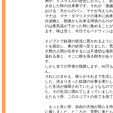
神が、イスラエルの歴史に介入して、奴
き出した時の出来事です。それが「過越
おける「天からのパン」マナが与えられ
マナは、マナ・タマリスクの潅木に由来
分泌物と、樹液から出来る球状のものが
のは夜気温が下がった時に集めることが
ます。味は甘く、今日でもベドウィンは
エジプトで奴隷の状況に置かれるように
トを脱出し、東の砂漠へ至りました。荒
大勢の人間が生存するには不適切な場所
溢れる泉と、そこに根を張る樹木があり
す。
しかし全ての学者が指摘します。60万
ん。
それにひきかえ、彼らがそれまで生活し
した。決まりきった奴隷の仕事を果たし
した生活が保障されていたようなもので
た。その生活に慣れてしまっていました
えたもう所、このエジプトの全てを捨て
もっと良い所、自由の天地が我らを待
に服しました。ところが、荒野に来たら