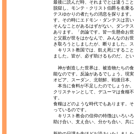
最後に読んだ時、それまでとは違うこと
脱獄し、モンテ・クリスト伯爵を名乗る
テスゆかりの者たちの消息を探ります。
す。その時にエドモン・ダンテスは言い
そんなことがあるはずがない。ダンテス
あります。「勿論です。皆一生懸命お世
と父親が世をはかなんで、みんなのお世
き取ろうとしましたが、断りました。ス
キリスト教国では、飢え死にすること
ました。皆が、必ず助けるものだ、とい
神が創造した世界は、被造物たちの食
能なのです。反論があるでしょう。現実
オピア、スーダン、北朝鮮、戦後日本、
本当に食料が不足したのでしょうか。
クリスチャンとして、デユーマは食糧不
す。
食糧はどのような時代でもあります。そ
っているのです。
キリスト教会の信仰の特徴はいろいろ
助け合い、支え合い、分かち合い、共に
新約の日課を先ほどお読みいたしました