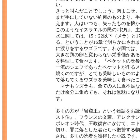
い。
きっと叫んだことでしょう。肉よこせ、
まだ手にしていない約束のものより、手
えます。人はいつも、失ったものを懐か
このようなイスラエルの民の叫びは、主
水に関しては、15：22以下（メラ）と
る、ということが16章で明らかにされ
に渡りをするウズラです。わが国では、
大きな鶏の卵と変わらない栄養価がある
を料理して食べます。「ベケットの晩餐
一流のシェフであったベケットが作るメ
焼くのですが、とても美味しいもののよ
て落ちてくるウズラを美味しく食べたこ
マナもウズラも、全ての人に過不足な
だけ余分に集めても、それは無駄になり
す。
多くの方が『岩窟王』という物語をお読
スト伯』、フランスの文豪、アレクサン
ポレオン時代、王政復古にかけて、エド
切り、罪に落とした者たちへ復讐する物
され、多くの読者を獲得した小説です。