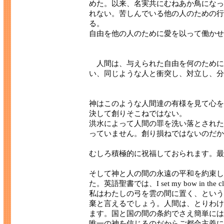
めた。以来、名実共にむねあか鳥になっ
れない。苦しんでいる他の人のための行
る。
自由を他の人のために愛を以って働かせ
人間は、与えられた自由を何のために
い、同じような人と衝突し、対立し、分
神はこのような人間達の有様を見て心を
決して創りそこねではない。
洪水によって人間の罪を洗い落とされた
っていません。創り損ねではないのだか
むしろ積極的に祝福しておられます。最
そして神と人の間の永遠の平和を約束し
た。英語聖書では、I set my bow in t
私はわたしの弓を雲の間に置く、という
棄と言えるでしょう。人間は、とりわけ
ます。国と国の間の条約でさえ簡単には
唯一の神を信じるのだからご都合主義に