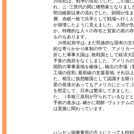
20世紀は、戦争の世紀でした。この波
れ、ニ･三世代の間に権勢家となりまし
明治維新以来の流れでした。財閥が生ま
層、赤紙一枚で兵卒として戦場へ行く人
が崩壊したように見えました。人間が生
か。特権的な人々の存在と貧富の差の存
ものもあります。
20世紀前半は､まだ民族的な固有の文
的な寄りかかり体制の中で、アメリカ一
折した軍事大国は､敗戦国として経済大
予算の負担をなくしました。アメリカの
国防の軍事基地を確保し､輸出の市場（
工場の役割､最前線の支援基地､それ以
た。相互に仮想敵国として認識する限り
星の発達があってもアメリカにとって､
を想定して、日本は繁栄してきました。
た。（非核三原則が守られているなどと
手術の進歩は､確かに朝鮮･ヴェトナム
は直接に関わっています。
ハンセン病療養所の方々にとっても特効