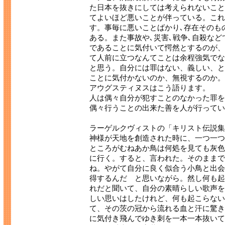
た日本を抜きにしては考えられないこと
てよいほど悪いことが伴っている。これ
す。事毎に悪いことばかり､存在そのも
ある。また事故や､災害､戦争､自殺など
であることに気付いて愕然とするのが、
て人前に立つなんてことは余程強気でな
と思う。自分には罪はない、義しい、と
ことに気付かないのか、無視するのか。
アウグスティヌスはこう語ります。
人は偶々自分が犯すことのなかった罪を
偶々行うことの出来た善を人が行ってい
ラーゲルクヴィストの「キリスト伝説集
神様が天地を創造された時に、一つ一つ
ところがむねあか鳥は何処を見ても灰色
に行く。すると、言われた。そのままで
ね。やがて自分に良く似合う小鳥と出会
得するんだ と思いながら。然し何も起
れだと聞いて、自分の素晴らしい歌声を
しい思いはしたけれど、何も起こらない
て、その茨の冠から流れる血と汗に驚き
に気付き飛んでゆき刺を一本一本抜いて