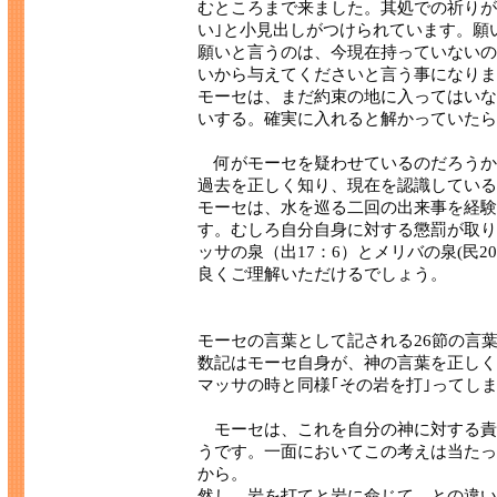
むところまで来ました。其処での祈りが
い｣と小見出しがつけられています。願
願いと言うのは、今現在持っていないの
いから与えてくださいと言う事になりま
モーセは、まだ約束の地に入ってはいな
いする。確実に入れると解かっていたら
何がモーセを疑わせているのだろうか
過去を正しく知り、現在を認識している
モーセは、水を巡る二回の出来事を経験
す。むしろ自分自身に対する懲罰が取り
ッサの泉（出17：6）とメリバの泉(民2
良くご理解いただけるでしょう。
モーセの言葉として記される26節の言
数記はモーセ自身が、神の言葉を正しく
マッサの時と同様｢その岩を打｣ってし
モーセは、これを自分の神に対する責
うです。一面においてこの考えは当たっ
から。
然し、岩を打てと岩に命じて との違い