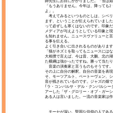
師先生にお目にかかりました。「雪は如
「もうありません。今年は、降っても2
よ」。
考えてみるといつものとしは、シベリ
ます、ということが伝えられていました
って必ずしも寒くはないのです。印象だ
メディアが与えようとしている印象と現
も知れません。ニュースヴァリューと言
る事を伝える。
よく引き合いに出されるものがあります
「猫がネズミを取ってもニュースにはな
大相撲で言えば、今は昔、大鵬、北の湖
た横綱は強かったですね。勝って当たり
音楽の演奏家と言うものもそうです。
その上に自分の解釈、自分の音楽を表現
そ、モーツアルト、ベートーヴェン、シ
音が残されているのです。ジャズの畑で
｢ラ・コンパルサ・デル・クンパルシー
アーした「ザ・グロリー・オブ・ガーシ
ある人は言いました。一流の音楽家は作
モーセが深い、堅固な信仰の人である