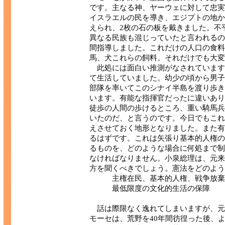
です。主なる神、ヤーウェに対して忠実
イスラエルの民を導き、エジプトの地か
えられ、2枚の石の板を戴きました。不
異なる民族も混じっていたと言われるの
間指導しました。これだけの人口の食料
馬、犬これらの飼料。それだけでも大変
此処には面白い推測がなされています
て生活していました。幼少の頃から男子
部隊を率いてこのシナイ半島を渡り歩き
います。有能な指揮官だったに違いあり
徒歩の人間の歩けるところ、重い騎馬兵
いたのだ、と言うのです。今日でもこれ
えさせておく地形となりました。また有
るはずです。これは矢張り基本的人権の
るものを、どのような場合に何処まで制
なければなりません。小泉総理は、元来
方を聞くべきでしょう。憲法をどのよう
主権在民、基本的人権、戦争放棄。
最低限度の文化的生活の保障
話は際限なく逸れてしまいますが、元
モーセは、荒野を40年間彷徨った後、