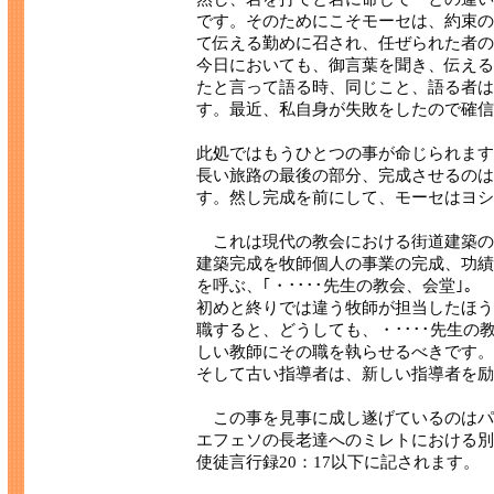
です。そのためにこそモーセは、約束の
て伝える勤めに召され、任ぜられた者の
今日においても、御言葉を聞き、伝える
たと言って語る時、同じこと、語る者は
す。最近、私自身が失敗をしたので確信
此処ではもうひとつの事が命じられます
長い旅路の最後の部分、完成させるのは
す。然し完成を前にして、モーセはヨシ
これは現代の教会における街道建築の
建築完成を牧師個人の事業の完成、功績
を呼ぶ、｢・････先生の教会、会堂｣。
初めと終りでは違う牧師が担当したほう
職すると、どうしても、・････先生
しい教師にその職を執らせるべきです。
そして古い指導者は、新しい指導者を励
この事を見事に成し遂げているのはパ
エフェソの長老達へのミレトにおける別
使徒言行録20：17以下に記されます。