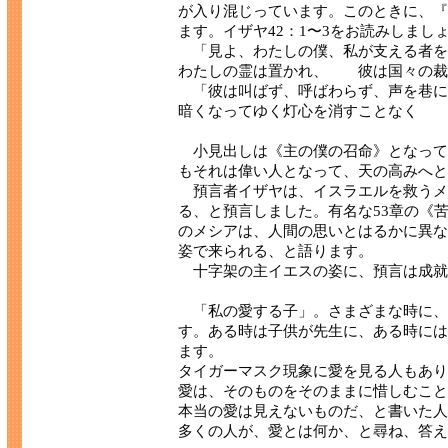
が入り混じっています。このときに、『
ます。イザヤ42：1〜3をお読みしまし
「見よ、わたしの僕、私が支える者
わたしの霊は置かれ、 彼は国々の裁
「彼は叫ばず、呼ばわらず、声を巷
暗くなってゆく灯心を消すことなく 
小見出しは《主の僕の召命》となって
もそれは偉い人となって、天の高みへと
預言者イザヤは、イスラエルを救うメ
る、と預言しました。有名な53章の《
のメシアは、人間の思いとはるかに異な
姿で来られる、と語ります。
十字架の主イエスの姿に、預言は成就
「私の愛する子」。さまざまな時に、
す。ある時は子供が先生に、ある時には
ます。
タイガーマスク現象に愛を見る人もあり
愛は、そのものをそのままに惜しむこと
本当の愛は見えないものだ、と書いた人
多くの人が、愛とは何か、と尋ね、答え