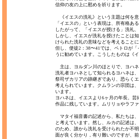
信仰の友の上に慰めを祈ります。
《イエスの洗礼》という主題は何を意
「イエスの」という表現は、所有格ある
したがって、「イエスが授ける」洗礼、
しかし、イエスが洗礼を授けたことは知
けられた洗礼の意味などを考えることに
但し、使徒2：38〜41では、ペトロが
うに勧めています。こうしたものは《イ
主は、ヨルダン川のほとりで、ヨハネ
洗礼者ヨハネとして知られるヨハネは、
祭司ザカリアの跡継ぎであり、恐らくエ
考えられています。クムランの宗団は、
います。
ヨハネは、イエスより6ヶ月の年長。芸
作品に残しています。ムリリョやラファ
マタイ福音書の記述から、私たちは、
と考えています。然し、ルカの記述は、
のため、誰から洗礼を受けられたか不明
面が良く分かり，有り難いのですが、前