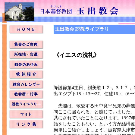
玉出教会 説教ライブラリ
《イエスの洗礼》
降誕節第4主日、讃美歌１２，３１７，
出エジプト18：13〜27、使徒16：（6〜1
先週は、敬愛する田中良平兄弟の葬儀
間ここに居られる、と感じていました。実
共にされていたことになります。1997
話をしたこともない、という方が結構覆
簡単にご紹介しましょう。滋賀県大津市に