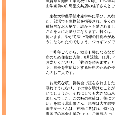
滋賀県立瀬田工業高校生の頃、1952年4
山学園前の白鳥堂文具店の桂子さんとご結
京都大学農学部水産学科に学び、京都
た。部活でも生物部を指導され、多くの
積極的なお人柄で、誰からも愛されまし
さんを天にお送りになります。暫くは、
伺います。やがて深い信仰の目覚めがあ
うになられたのでしょう。ジョギングで
一昨年ごろから、散歩も稀になるなど
病のため住友に入院、8月退院、11月
お寄りくださり、『葬儀を頼みます』と
明、肺炎を主症状とする疾患のため心停
んのお二人です。
お元気な頃、祈祷会で証をされました
溺れそうになり、その命を助けたことが
いでしょうか。それにしても大きな出来
ませんでした。この時の生徒は、後にフ
い』を歌う北山修さん、現在は大学教授
田中良平さんは、神様に選ばれ、特別な
御国での再会を望みつつ、ご家族の上に