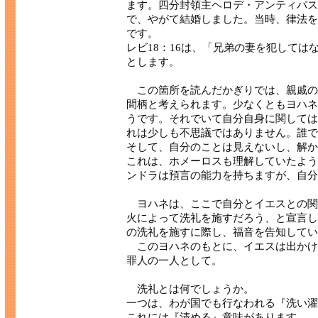
ます。四分封領主ヘロデ・アンティパス
で、やがて結婚しました。当時、律法を
です。
レビ18：16は、「兄弟の妻を犯して
とします。
この箇所を読んだかぎりでは、親戚の
間柄と考えられます。少なくともヨハネ
うです。それでいて自分自身に関しては
れは少しも不思議ではありません。誰で
そして、自分のことは見えないし、解か
これは、ホメーロスも理解していたよう
ンドラは預言の能力を持ちますが、自分
ヨハネは、ここで自分とイエスとの関
火によって洗礼を施すだろう、と宣言し
の洗礼を施すに際し、福音を告知してい
このヨハネのもとに、イエスは出かけ
罪人の一人として。
洗礼とは何でしょうか。
一つは、わが国でも行なわれる『洗い濯
これには『清める』意味があります。