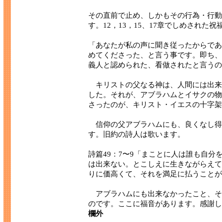
その直前で止め、しかもその行為・行動
す。12，13，15、17章でしめされた
「あなたが私の声に聞き従ったからであ
めてくださった、と言う事です。即ち、
義人と認められた、看做されたと言うの
キリストの父なる神は、人間には出来
した。それが、アブラハムとイサクの物
さったのが、キリスト・イエスの十字架
信仰の父アブラハムにも、良くなし得
す。旧約の詩人は歌います。
詩篇49：7〜9「まことに人は誰も自
は出来ない。とこしえに生きながらえて
りに価高くて、それを満足に払うことが
アブラハムにも出来なかったこと、そ
のです。ここに福音があります。感謝し
欄外