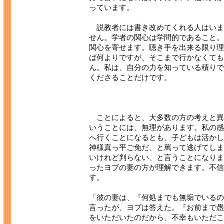
っています。
説教者には書き改めてくれる人はいま
せん。学者の関心は学問的であること。
関心を寄せます。聴き手を出来る限り理
ば何よりですが、そこまで行かなくても
ん。私は、自分の力を知っている積りで
くださることだけです。
ことによると、大多数の方の考えと異
いうことには、無理があります。私の感
へ行くことになるとも、子どもは活かし
神様真っ平ご免だ、と罵って逃げてしま
いけれど判らない、と言うことになりま
ったヨブの妻の方が理解できます。不信
す。
「彼の妻は、『何処までも無垢でいるの
言ったが、ヨブは答えた。『お前まで愚
をいただいたのだから、不幸もいただこ