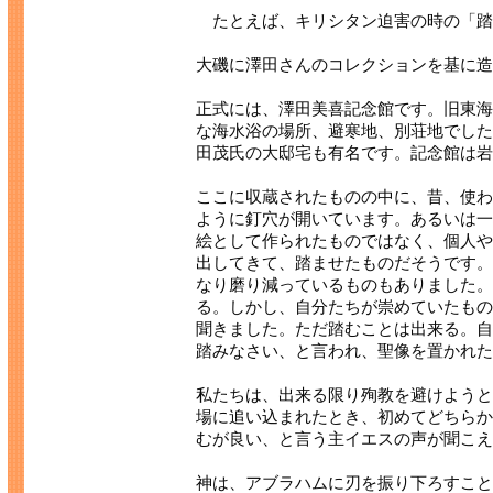
たとえば、キリシタン迫害の時の「踏
大磯に澤田さんのコレクションを基に造
正式には、澤田美喜記念館です。旧東海
な海水浴の場所、避寒地、別荘地でした
田茂氏の大邸宅も有名です。記念館は岩
ここに収蔵されたものの中に、昔、使わ
ように釘穴が開いています。あるいは一
絵として作られたものではなく、個人や
出してきて、踏ませたものだそうです。
なり磨り減っているものもありました。
る。しかし、自分たちが崇めていたもの
聞きました。ただ踏むことは出来る。自
踏みなさい、と言われ、聖像を置かれた
私たちは、出来る限り殉教を避けようと
場に追い込まれたとき、初めてどちらか
むが良い、と言う主イエスの声が聞こえ
神は、アブラハムに刃を振り下ろすこと