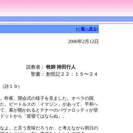
[一覧へ戻る]
2006年2月12日
説教者：
牧師 持田行人
聖書：
創世記２２：１５〜２４
（詩１９）
。昨夜、開会式の様子を見ました。オペラの国、
た。ビートルスの「イマジン」があって、平和へ
て、幕が開かれるとテナーのパヴァロッティが登
ドットから「皆寝てはならぬ」。
なよ、と言う意味だろうか、と考えながら明日の