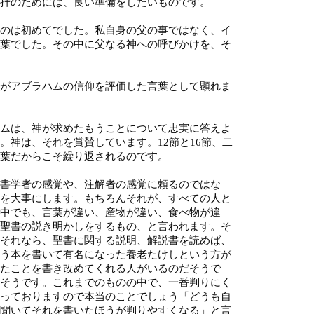
拝のためには、良い準備をしたいものです。
のは初めてでした。私自身の父の事ではなく、イ
葉でした。その中に父なる神への呼びかけを、そ
がアブラハムの信仰を評価した言葉として顕れま
ムは、神が求めたもうことについて忠実に答えよ
。神は、それを賞賛しています。12節と16節、二
葉だからこそ繰り返されるのです。
書学者の感覚や、注解者の感覚に頼るのではな
を大事にします。もちろんそれが、すべての人と
中でも、言葉が違い、産物が違い、食べ物が違
聖書の説き明かしをするもの、と言われます。そ
それなら、聖書に関する説明、解説書を読めば、
う本を書いて有名になった養老たけしという方が
たことを書き改めてくれる人がいるのだそうで
そうです。これまでのものの中で、一番判りにく
っておりますので本当のことでしょう「どうも自
聞いてそれを書いたほうが判りやすくなる」と言