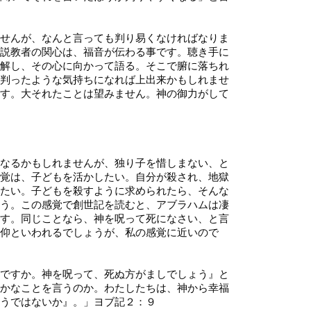
せんが、なんと言っても判り易くなければなりま
説教者の関心は、福音が伝わる事です。聴き手に
解し、その心に向かって語る。そこで腑に落ちれ
判ったような気持ちになれば上出来かもしれませ
す。大それたことは望みません。神の御力がして
なるかもしれませんが、独り子を惜しまない、と
覚は、子どもを活かしたい。自分が殺され、地獄
たい。子どもを殺すように求められたら、そんな
う。この感覚で創世記を読むと、アブラハムは凄
す。同じことなら、神を呪って死になさい、と言
仰といわれるでしょうが、私の感覚に近いので
ですか。神を呪って、死ぬ方がましでしょう』と
かなことを言うのか。わたしたちは、神から幸福
うではないか』。」ヨブ記２：９