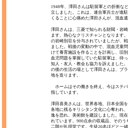
1948年、澤田さんは駐留軍との折衝
立しました。これは、連合軍兵士が進駐
くることに心痛めた澤田さんが、混血遺
澤田さんは、三菱で知られる財閥・岩崎
ます。熱心なクリスチャンとなります。
の岩崎別荘を分与されていましたが、戦
ました。戦後の変動の中で、混血児童問
けて養育施設を作ることを計画し、旧別
血児問題を掌握していた駐留軍は、待っ
知人・友人・教会も協力を訴えました。
の後の生活の場として澤田さんは、ブラ
地を造ります。
ホームはその働きを終え、今はステパ
指しています。
澤田喜美さんは、世界各地、日本全国を
各地に残るキリシタン文化に心奪われ、
逸を恐れ、美術館を建設しました。現在
れています。900点余の収蔵品、そのう
二階が礼拝堂です。生徒20名ほどと一