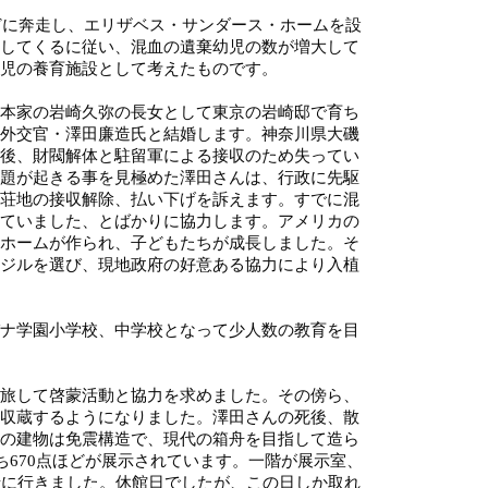
などに奔走し、エリザベス・サンダース・ホームを設
してくるに従い、混血の遺棄幼児の数が増大して
児の養育施設として考えたものです。
本家の岩崎久弥の長女として東京の岩崎邸で育ち
外交官・澤田廉造氏と結婚します。神奈川県大磯
後、財閥解体と駐留軍による接収のため失ってい
題が起きる事を見極めた澤田さんは、行政に先駆
荘地の接収解除、払い下げを訴えます。すでに混
ていました、とばかりに協力します。アメリカの
ホームが作られ、子どもたちが成長しました。そ
ジルを選び、現地政府の好意ある協力により入植
ナ学園小学校、中学校となって少人数の教育を目
旅して啓蒙活動と協力を求めました。その傍ら、
収蔵するようになりました。澤田さんの死後、散
の建物は免震構造で、現代の箱舟を目指して造ら
ち670点ほどが展示されています。一階が展示室、
緒に行きました。休館日でしたが、この日しか取れ