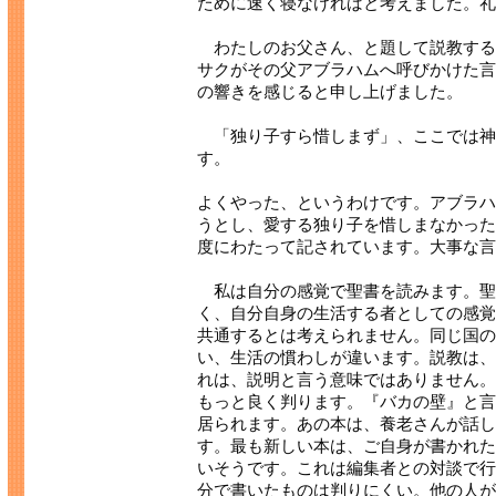
ために速く寝なければと考えました。礼
わたしのお父さん、と題して説教する
サクがその父アブラハムへ呼びかけた言
の響きを感じると申し上げました。
「独り子すら惜しまず」、ここでは神
す。
よくやった、というわけです。アブラハ
うとし、愛する独り子を惜しまなかった
度にわたって記されています。大事な言
私は自分の感覚で聖書を読みます。聖
く、自分自身の生活する者としての感覚
共通するとは考えられません。同じ国の
い、生活の慣わしが違います。説教は、
れは、説明と言う意味ではありません。
もっと良く判ります。『バカの壁』と言
居られます。あの本は、養老さんが話し
す。最も新しい本は、ご自身が書かれた
いそうです。これは編集者との対談で行
分で書いたものは判りにくい。他の人が