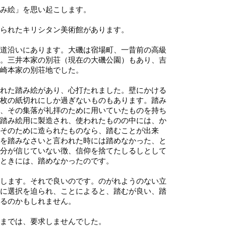
み絵」を思い起こします。
られたキリシタン美術館があります。
道沿いにあります。大磯は宿場町、一昔前の高級
。三井本家の別荘（現在の大磯公園）もあり、吉
崎本家の別荘地でした。
れた踏み絵があり、心打たれました。壁にかける
枚の紙切れにしか過ぎないものもあります。踏み
、その集落が礼拝のために用いていたものを持ち
踏み絵用に製造され、使われたものの中には、か
そのために造られたものなら、踏むことが出来
を踏みなさいと言われた時には踏めなかった、と
分が信じていない徴、信仰を捨てたしるしとして
ときには、踏めなかったのです。
します。それで良いのです。のがれようのない立
に選択を迫られ、ことによると、踏むが良い、踏
るのかもしれません。
までは、要求しませんでした。