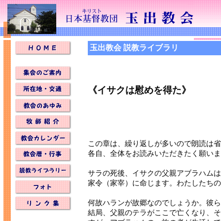
玉出教会 説教ライブラリ
《イサクは慰めを得た》
この章は、繰り返しが多いので朗読は省
各自、全体をお読みいただきたく願いま
サラの死後、イサクの父親アブラハムは
家令（家宰）に命じます。わたしたちの
何故ハランが故郷なのでしょうか。彼ら
結局、父親のテラがここで亡くなり、そ