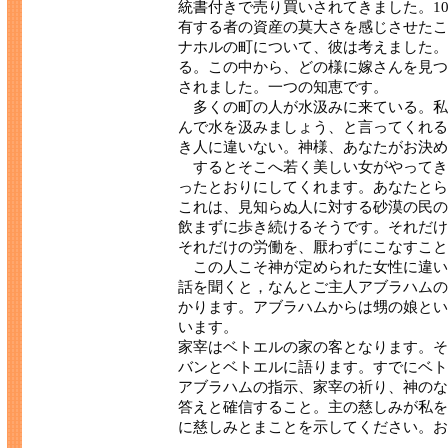
統書付きで売り買いされてきました。1
有する者の資産の莫大さを感じさせたこ
ナホルの町について、彼は考えました。
る。この中から、どの様に嫁さんを見つ
されました。一つの知恵です。
多くの町の人が水汲みに来ている。私
んで水を汲みましょう、と言ってくれる
き人に違いない。神様、あなたがお決め
するとそこへ若く美しい女がやってき
ったとおりにしてくれます。あなたとら
これは、見知らぬ人に対する砂漠の民の
飲まずに歩き続けるそうです。それだけ
それだけの労働を、厭わずにこなすこと
この人こそ神が定められた女性に違い
話を聞くと，なんとご主人アブラハムの
かります。アブラハムからは甥の娘とい
います。
家宰はベトエルの家の客となります。そ
バンとベトエルに語ります。すでにベト
アブラハムの指示、家宰の祈り、神のな
答えと確信すること。主の慈しみが私を
に慈しみとまことを示してください。お