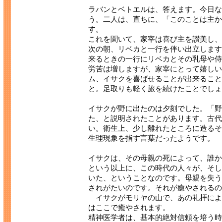
ラバンとベトエルは、答えます。今日な
う。二人は、直ちに、「このことは主か
す。
これを聞いて、家宰は喜び主を讃美し、
次の朝、リベカと一行を伴い出立します
来るときの一行にリベカとその乳母や侍
労苦は増しますが、家宰にとって嬉しい
ム、イサクを喜ばせることが出来ること
と。足取りも軽く旅を続けたことでしょ
イサクが野に出たのは夕刻でした。「野
た、と説明されたことがあります。古代
い。衛生上、少し離れたところに造るそ
生理現象を指す言葉だったようです。
イサクは、その母親の死によって、誰か
という以上に、この時代の人々が、そし
いた、ということなのです。母親を失う
されがたいのです。それが癒やされるの
イサクがモリヤの山で、あの礼拝によ
はここで癒やされます。
精神医学者は、基本的絶対信頼を培う時