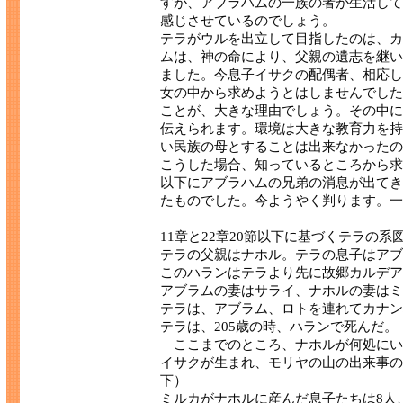
すが、アブラハムの一族の者が生活して
感じさせているのでしょう。
テラがウルを出立して目指したのは、カ
ムは、神の命により、父親の遺志を継い
ました。今息子イサクの配偶者、相応し
女の中から求めようとはしませんでした
ことが、大きな理由でしょう。その中に
伝えられます。環境は大きな教育力を持
い民族の母とすることは出来なかったの
こうした場合、知っているところから求
以下にアブラハムの兄弟の消息が出てき
たものでした。今ようやく判ります。一
11章と22章20節以下に基づくテラの
テラの父親はナホル。テラの息子はアブ
このハランはテラより先に故郷カルデア
アブラムの妻はサライ、ナホルの妻はミ
テラは、アブラム、ロトを連れてカナン
テラは、205歳の時、ハランで死んだ。
ここまでのところ、ナホルが何処にい
イサクが生まれ、モリヤの山の出来事の
下）
ミルカがナホルに産んだ息子たちは8人