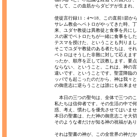
そして、この血筋からダビデが生まれ、
使徒言行録11：4〜18、この直前1節
サレム教会へペトロがやってきた時、丁
来、ユダヤ教徒は異教徒と食事を共にし
スの家でペトロたちが一緒に食事をした
テスマを授けた、ということも判りまし
そこでユダヤ教徒のある者たちは、それ
ペトロはそうした非難に対して応えます
ったか、順序を正して説教します。要点
ならない、ということ。これは、神の言
違いです、ということです。聖霊降臨の
ッパでも起こったのだから、神は我々と
の御意志に逆らうことは誰にも出来ませ
本日の三つの聖句は、全体で三つのこ
私たちは信仰者です。その生活の中で何
惑、考え、慣わしを優先させてはいませ
本日の聖書は、ただ神の御意志こそ大切
そのような者だけが知る神の祝福があり
それは聖書の神が、この全世界の神だか