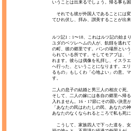
いうことは出来るでしょう。帰る事も困
それでも彼が外国人であることには変
てひれ伏し、拝み、讃美することが出来
ルツ記1：1〜18、これはルツ記の始ま
ユダのベツレヘムの人が、飢饉を逃れて
の町、彼の郷里です。パンの場所という
られている所です。そしてモアブは、「
れます。彼らは偶像を礼拝し、イスラエ
へ行った、ということになります。エリ
るもの」もしくわ「心地よい」の意。マ
す。
二人の息子の結婚と男三人の相次ぐ死、
そして、二人の嫁には各自の郷里へ帰る
入れません。16・17節にその固い決
「あなたの民はわたしの民、あなたの神
あなたのなくなられるところで私も死に
こうして、家族四人で下った道を、女
福の地へと。不思議な経過で外国人が、