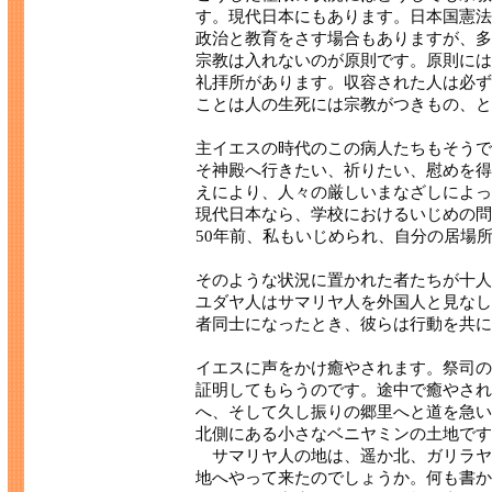
す。現代日本にもあります。日本国憲法
政治と教育をさす場合もありますが、多
宗教は入れないのが原則です。原則には
礼拝所があります。収容された人は必ず
ことは人の生死には宗教がつきもの、と
主イエスの時代のこの病人たちもそうで
そ神殿へ行きたい、祈りたい、慰めを得
えにより、人々の厳しいまなざしによっ
現代日本なら、学校におけるいじめの問
50年前、私もいじめられ、自分の居場
そのような状況に置かれた者たちが十人
ユダヤ人はサマリヤ人を外国人と見なし
者同士になったとき、彼らは行動を共に
イエスに声をかけ癒やされます。祭司の
証明してもらうのです。途中で癒やされ
へ、そして久し振りの郷里へと道を急い
北側にある小さなベニヤミンの土地です
サマリヤ人の地は、遥か北、ガリラヤ
地へやって来たのでしょうか。何も書か