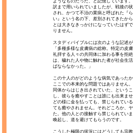
ようなものだった、と記憶しています。
訳まで用いられていましたが、戦後の状
され、かつて不治の業病と呼ばれた『ら
い』という名の下、差別されてきたから
とは大きなきっかけになっていたはずで
りません。
スタディバイブルには次のような記述が
「多種多様な皮膚病の総称。特定の皮膚
礼拝する人々の共同体に加わる事を拒絶
は、穢れた人や物に触れた者が社会生活
ばならなかった。」
この十人のがどのような病気であったか
ここでの本来的な問題ではありません。
同体からはじき出されていた、というこ
し、彼らを癒やすことは誰にも出来ませ
どの様に金を払っても、禁じられている
ても癒やされません。それどころか、ヤ
た。他の人との接触すら禁じられていま
喚起し、道を避けてもらうのです。
こうした極限の状況にはどうしても宗教