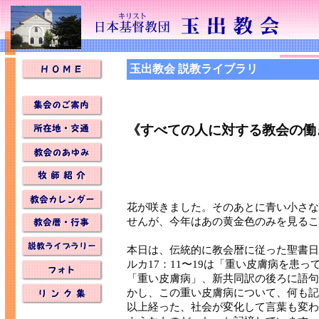
玉出教会 説教ライブラリ
《すべての人に対する教会の働
花が咲きました。そのあとに青い小さな
せんが、今年はあの黄金色のみを見るこ
本日は、伝統的に教会暦に従った聖書日
ルカ17：11〜19は「重い皮膚病を患
「重い皮膚病」、新共同訳の後ろに語句
かし、この重い皮膚病について、何も記
以上経った、社会が変化して言葉も変わ