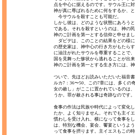
点を中心に据えるのです。サウル王に対
神が真に尊ばれるために何をするか、と
今サウルを殺すことも可能だ。
しかし彼は、どのような状態にあろうと
である。それを殺すというのは、神の民
神のご計画を第一とする信仰と申せまし
ダビデは、このことの結果をどの様に
の歴史家は、神中心の行き方がもたらす
に油注がれたサウルを尊重することで、
国を見舞った惨状から逃れることが出来
神のご計画を第一とする生き方には、神
ついで、先ほどお読みいただいた福音書
ルカ7：36〜50、この7章には、多く
女の赦し」がここに置かれているのは、
うか。罪が赦される事は奇跡なのです。
食事の作法は民族や時代によって変化し
たか、よく知りません。それでも主イエ
慣わしを受け入れ、横になって食事をし
は、特別な機会、宴会、饗宴というよう
って食事を摂ります。主イエスもこの時