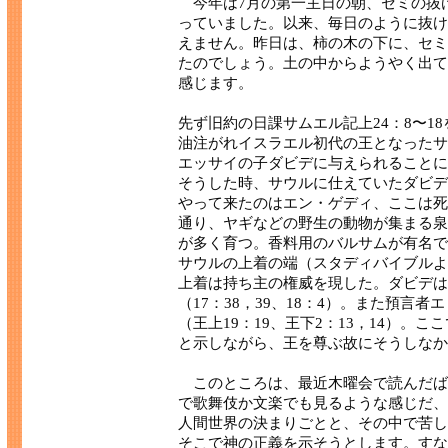
今年は7月の第一主日の朝、セミの抜
っていました。以来、毎日のように抜け
えません。昨日は、柿の木の下に、セミ
たのでしょう。土の中からようやく出て
感じます。
先ず旧約の日課サムエル記上24：8〜1
油注がれイスラエル初代の王となったサ
エッサイの子ダビデに与えられることに
そうした時、サウルに仕えていたダビデ
やって来たのはエン・ゲディ、ここは死
通り、ヤギなどの野生の動物が集まる泉
が多く育つ。香料用のバルサムが有名で
サウルの上着の端（スタディバイブルよ
上着は持ち主の権威を現した。ダビデは
（17：38，39、18：4）。また預
（王上19：19、王下2：13，14）
と示しながら、王を尊ぶ故にそうしなか
このところは、最近木曜会で読んだば
で歌舞伎か文楽でも見るような感じだ、
人間世界の決まりごとと、その中で苦し
そこで神の正義を示そうとします。すな