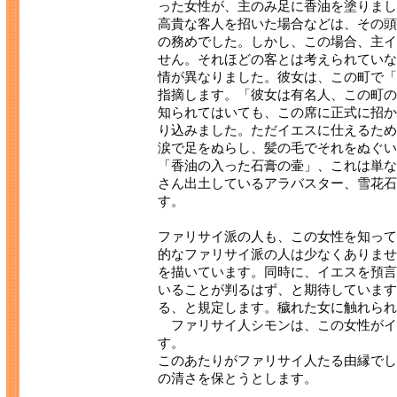
った女性が、主のみ足に香油を塗りまし
高貴な客人を招いた場合などは、その頭
の務めでした。しかし、この場合、主イ
せん。それほどの客とは考えられていな
情が異なりました。彼女は、この町で「
指摘します。「彼女は有名人、この町の
知られてはいても、この席に正式に招か
り込みました。ただイエスに仕えるため
涙で足をぬらし、髪の毛でそれをぬぐい
「香油の入った石膏の壷」、これは単な
さん出土しているアラバスター、雪花石
す。
ファリサイ派の人も、この女性を知って
的なファリサイ派の人は少なくありません。
を描いています。同時に、イエスを預言
いることが判るはず、と期待しています
る、と規定します。穢れた女に触れられ
ファリサイ人シモンは、この女性がイ
す。
このあたりがファリサイ人たる由縁でし
の清さを保とうとします。