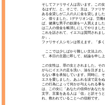
そしてファリサイ人は言います。この女
るはずだ、と。そこで、主は、ファリサ
ある金貸しが二人の人に金を貸しました。
ン、借りました。1デナリオンは、労働
ば、健康な男子の奴隷を一人買えました
は二人の借金を帳消しにしてやりました
これを話されて、イエスは質問されまし
か」。
ファリサイ人シモンは答えます。「多く
ここでは少しばかり難しい文法上の、
て、本日の主題に即して、結論を申し上
この女性は、罪の女とされました。その
がらにイエスの足を洗い、油を注ぎまし
もない事を承知しています。同時に、そ
エスを愛しました。あふれる涙で足をぬ
この行為によって何かが与えられる事を
は、この女に「あなたの信仰があなたを
文字、言葉をある人は「信」と訳そうと
れ、救われていることへの信頼です。