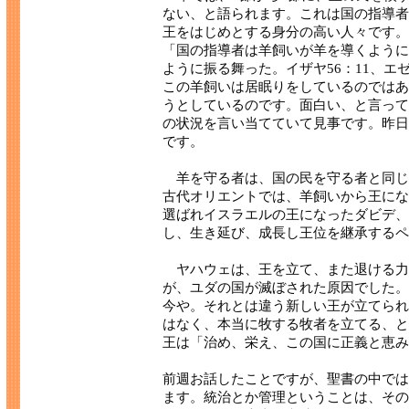
ない、と語られます。これは国の指導者
王をはじめとする身分の高い人々です。
「国の指導者は羊飼いが羊を導くように
ように振る舞った。イザヤ56：11、エ
この羊飼いは居眠りをしているのではあ
うとしているのです。面白い、と言って
の状況を言い当てていて見事です。昨日
です。
羊を守る者は、国の民を守る者と同じ
古代オリエントでは、羊飼いから王にな
選ばれイスラエルの王になったダビデ、
し、生き延び、成長し王位を継承するペ
ヤハウェは、王を立て、また退ける力
が、ユダの国が滅ぼされた原因でした。
今や。それとは違う新しい王が立てられ
はなく、本当に牧する牧者を立てる、と
王は「治め、栄え、この国に正義と恵み
前週お話したことですが、聖書の中では
ます。統治とか管理ということは、その