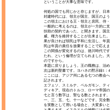
ということが大事な意味です。
何処の国でも同じかと存じますが、日本
封建時代には、領主が国主、国王のよう
この領土における王・領主と庶民、侍・
一般的に考えるのは、領主が一方的に支
扶助の契約であった、と聞きます。国主
威、権力を維持することが出来ました。
果が良ければ領民は平和に生活し、年貢
民は年貢の責任を放棄することで応えま
この関係が変化するのは、徳川時代です
たれ、という倫理が立てられました。大
のですから。
本題に戻りましょう。王の職務は、治め
次は新約聖書です。ヨハネの黙示録1：
ここには、アジア州にある七つの教会へ
記されます。
エフェソ、スミルナ、ペルガモン、ティ
ディキア。現在のトルコ、ローマ帝国の
七と言う数字は、聖なる数とされます。
一、三、五、七、十一などです。完全数
を実数として用いる場合と、大変多いと
と考えます。イスラエルの神殿には七枝