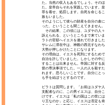
た。当然の収入もあるでしょう。そのほ
た。皇帝自らそれを実践しています。皇
罪を着せ、処罰します。自死を命じるこ
族もいました。
そのようにして彼らの財産を自分の倉に
った、ということも聞こえてきません。
その結果、この頃には、ユダヤの人々
訴えられる、というところまで来ていま
ラトの官邸へイエスを連れて行きました
サレムに滞在中は、神殿の西北すなわち
大勢が押しかけたことになります。
その理由は、イエスを死刑にするためで
自治を許していました。しかしその中に
することは出来ません。帝国に対する反
督の専決事項でした。一人の人を殺すた
れます。恐ろしいことです。自分にとっ
も手を結ぼうとするのです。
ピラトは質問します。「お前はユダヤ人
支配者なのに、この男イエスは、自分こ
けです。イエスは「私の国はこの世には
り王なのか」と応じ、イエスは否定も肯