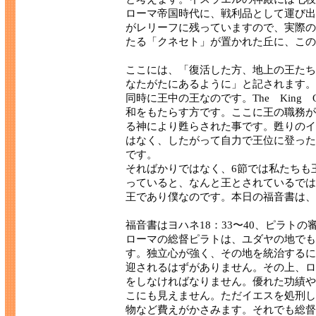
ローマ帝国時代に、戦利品として運び出
がレリーフに残っていますので、実際の
たる「クネセト」が置かれた丘に、この
ここには、「復活した方、地上の王たち
なたがたにあるように」と記されます。
同時に王中の王なのです。The King 
和をもたらす方です。ここに王の職務が
る神により甦らされた事です。甦りのイ
はなく、したがって自力で王位に登った
です。
そればかりではなく、6節では私たちも
っていると、なんと王とされているでは
王であり僕なのです。本日の福音書は、
福音書はヨハネ18：33〜40、ピラト
ローマの総督ピラトは、ユダヤの地でも
す。独立心が強く、その地を統治するに
迎されるはずがありません。その上、ロ
をしなければなりません。優れた功績や
こにも見えません。ただイエスを処刑し
物など費えがかさみます。それでも総督