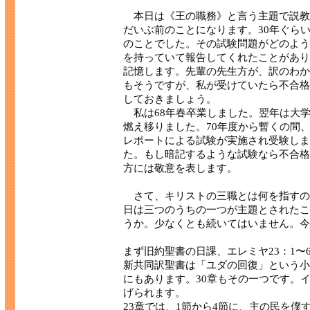
本日は《王の職務》と言う主題で説教
だいぶ前のことになります。30年ぐら
のことでした。その試験問題がどのよう
を持っていて報告してくれたことがあり
記憶します。先輩の先生方が、訳のわか
もそうですが、私が受けていたら不合格
しておきましょう。
私は68年春卒業しました。翌年は大
燃え移りました。70年度から暫くの間
レポートによる試験が実施され受験しま
た。もし暗記するような試験なら不合格
方には敬意を表します。
さて、キリストの三職とは何を指すの
日は三つのうちの一つが主題とされたこ
うか。少なくとも続いてはいません。今
まず旧約聖書の日課、エレミヤ23：1〜
新共同訳聖書は「ユダの回復」という小
にもあります。30章もその一つです。
げられます。
23章では、1節から4節に、主の民を