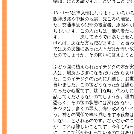
物語、たとえ話ですよ、ということです
13：1〜5は導入部になります。いろ
阪神淡路や中越の地震、先ごろの能登、
た。交通事故や犯罪の被害者、原因不明
ちもいます。この人たちは、他の者たち
す。 決してそうではありません。
ければ、あなた方も滅びますよ、と言わ
ではあの災難にあった人々だけが悔い改
たのでしょうか。その問いに答えようと
ぶどう園に植えられたイチジクの木が実
人は、場所ふさぎになるだけだから切り
た。このイチジクのために弁護し、お世
言いました。この後どうなったかは語ら
なったか心配です。駄目な時、代わりに
話してくださらないのでしょうか。理由
恐らく、その後の状態には変化がない、
チジクは、多くの罪人、悔い改めないイ
う。神との関係で執り成しをする役割は
いない、とされるのです。なかなかのこ
が、これは難しいことです。今年も待っ
に、ここで話が終わっているのではあり