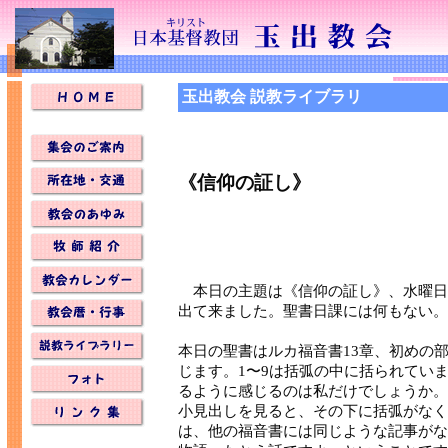
玉出教会 説教ライブラリ
《信仰の証し》
本日の主題は《信仰の証し》、水曜日
出て来ました。聖書日課には何もない。
本日の聖書はルカ福音書13章、初めの
じます。1〜9は括弧の中に括られてい
るように感じるのは私だけでしょうか。
小見出しを見ると、その下に括弧がなく
は、他の福音書には同じような記事がな