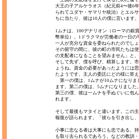
大王の子アルケラオス（紀元前4〜後6
られてユダヤ・サマリヤ統治）とエルサ
ちに当たり、彼は10人の僕に言います
1ムナは、100デナリオン（ローマの銀
幣単位）。1ドラクマが労働者の一日の
一人が充分な資金を委ねられたのでしょ
その留守の間に、彼の町の市民たちは使
の支配者になることを望みません」と。
そして先ず、僕を呼び、精算します。市
ょうね。資金の必要があったようには思
たようです。主人の委託にどの様に答え
第一の僕は、1ムナが10ムナになりま
ます。第二の僕は、5ムナになりました
第三の僕、彼は一ムナを手ぬぐいに包ん
れます。
そして最後もマタイと違います。この主
報復が語られます。「彼らを引き出し、
小事に忠なる者は大事にも忠である。持
も取り去られるであろう。などの教訓・