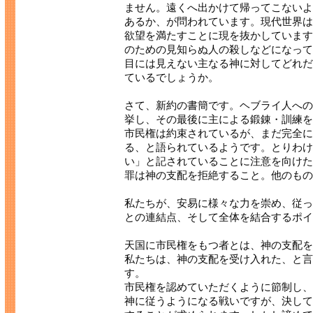
ません。遠くへ出かけて帰ってこないよ
あるか、が問われています。現代世界は
欲望を満たすことに現を抜かしています
のための見知らぬ人の殺しなどになって
目には見えない主なる神に対してどれだ
ているでしょうか。
さて、新約の書簡です。ヘブライ人への手
挙し、その最後に主による鍛錬・訓練を
市民権は約束されているが、まだ完全に
る、と語られているようです。とりわけ
い」と記されていることに注意を向けた
罪は神の支配を拒絶すること。他のもの
私たちが、安易に様々な力を崇め、従っ
との連結点、そして全体を結合するポイ
天国に市民権をもつ者とは、神の支配を
私たちは、神の支配を受け入れた、と言
す。
市民権を認めていただくように節制し、
神に従うようになる戦いですが、決して