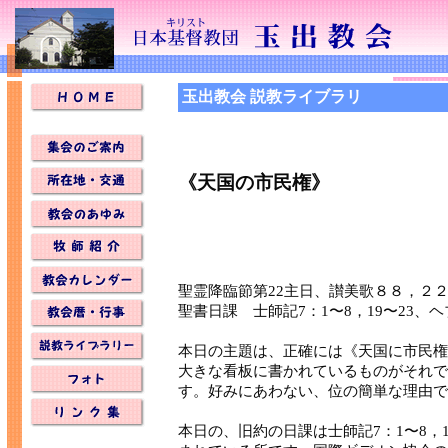
玉出教会 説教ライブラリ
《天国の市民権》
聖霊降臨節第22主日、讃美歌８８，２
聖書日課 士師記7：1〜8，19〜23、ヘブ
本日の主題は、正確には《天国に市民権
大きな看板に書かれているものがそれで
す。好みにあわない、位の簡単な理由で
本日の、旧約の日課は士師記7：1〜8，