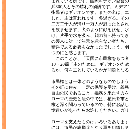
まれている所です。国際ギデオン協会の
兵300人とその勝利の物語です。ミデ
指導者はギデオンです。またの名は、エ
した。主は言われます。多過ぎる。その
二万二千人が帰り一万人が残ったとされ
を飲ませます。犬のように顔を伏せ、水
け、片手で水を汲み、顔の前へ持ってき
の襲来に対して注意を怠らない者たち、
精兵である必要もなかったでしょう。弱
つのにと感じます。
このことが、「天国に市民権をもつ者
18・20節「主のために、ギデオンの
るか、何を主としているかが問題となる
市民権とは一体どのようなものでしょう
その町に住み、一定の保護を受け、義務
自由の民であること、義務を果たす力を
ローマの歴史と法の中では、植民都市と
権と深く関わっているので、特にお話し
憶違いがあったらお許しください。ガリ
ローマを支えたものはいろいろあります
には、市民が志願兵となり軍を組織しま