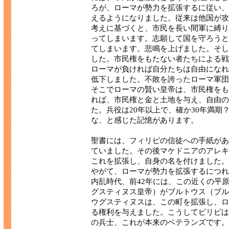
ろが、ローマが勢力を拡張するに従い、
えるようになりました。従来は他国が攻
考えに基づくと、市民を長い間軍に縛り
ってしまいます。志願して国を守ろうと
てしまいます。悲鳴を上げました。そし
した。市民権をもたない者たちによる戦
ローマが負ければ自分たちは自由になれ
低下しました。不敗を誇ったローマ軍団
そこでローマの賢い皇帝は、市民権をも
れば、市民権と金と土地を与え、自由の
た。兵役は20年以上で、確か30年満
な、と感じた記憶があります。
聖書には、フィリピの信徒への手紙があ
ていました。その後マケドニアのアレキ
これを拡張し、自身の名を付けました。
やがて、ローマが勢力を拡張するにつれ
内乱時代、前42年には、この近くの平
グスティヌス皇帝）がブルトウス（ブル
ウグスティヌスは、この町を拡張し、ロ
る権利を与えました。こうしてピリピは
の兵士、これが本来のベテランズです。