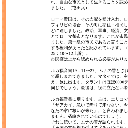
れ、自由な市民として生きることを認め
ました。（屯田兵）
ローマ帝国は、その支配を受け入れ、ロ
フィリピの場合、その町に移住・植民し
どに達しました。政治、軍事、経済、文
とでローマ都市となります。これが市民
ました。第一級の市民であると言うこと
する権利があったと記されています。（言
25：10〜12上訴）。
市民権は上から認められる必要がありま
ルカ福音書19：11〜27、ムナの譬と
て親しまれてきました。マタイでは、主
え、旅に出ます。タラントはほぼ600
同じでしょう。最後は、役に立たない者
ルカ福音書に戻ります。主は、エリコで
「ザアカイ、急いで降りて来なさい。今
なたの家に救いが来た」。と言われまし
ません。省略されているのでしょう。
それに続いて、ムナの譬が語られます。
「王国の支配権を受けて戻るために遠く